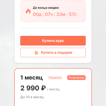
До конца скидки:
00д : 07ч : 33м : 56с
Купить курс
Купить в подарок
1 месяц
Подписка
Популярный
2 990
₽
/ месяц
До 10 в месяц