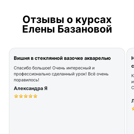
Отзывы о курсах
Елены Базановой
Вишня в стеклянной вазочке акварелью
Н
Спасибо большое! Очень интересный и
профессионально сделанный урок! Всё очень
К
поравилось!
и
С
Александра Я