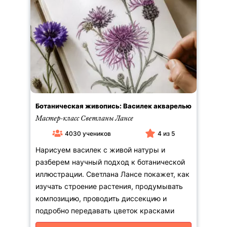
Акварель
Лекция
Пастель
Курс
Масло
Быстрый урок
Гуашь
Карандаш
Маркеры
Стиль и направление
Ботаническая живопись: Василек акварелью
Живопись
Автор урока
Мастер-класс Светланы Лансе
Иллюстрация
4030 учеников
4 из 5
Ольга Абрамова (4)
Подборки
Цифровая иллюстрация
Марина Адамова (1)
Нарисуем василек с живой натуры и
Леттеринг, Каллиграфия, Типографика
Академия
Цена
Татьяна Анисимова (14)
разберем научный подход к ботанической
Декоративно-прикладное искусство
Зимние уроки
Андрей Аринушкин (2)
иллюстрации. Светлана Лансе покажет, как
История искусств
-
Синтез искусств
Елена Базанова (61)
изучать строение растения, продумывать
Ботаническая живопись
Цветы кругом
Юлия Барминова (26)
композицию, проводить диссекцию и
Скетчинг
Применить
Бесплатные уроки рисования
Аруш Воцмуш (1)
подробно передавать цветок красками
Вышивка
Александр Вязьменский (4)
Рисунок
2000 и ниже