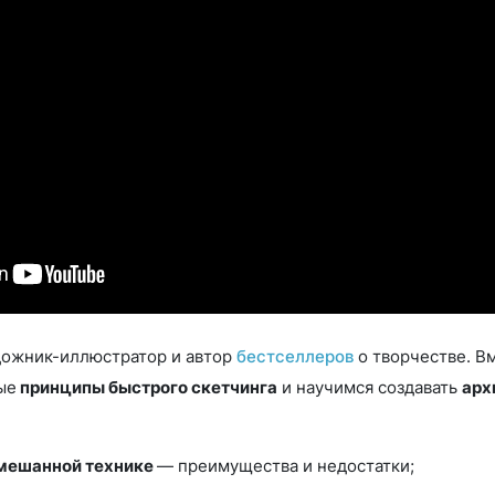
ожник-иллюстратор и автор
бестселлеров
о творчестве. В
ые
принципы быстрого скетчинга
и научимся создавать
арх
мешанной технике
— преимущества и недостатки;