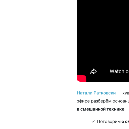
Натали Ратковски
— худ
эфире разберём основн
в смешанной технике
.
Поговорим
о с