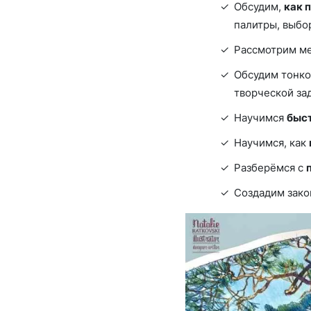
Обсудим,
как 
палитры, выбо
Рассмотрим м
Обсудим тонк
творческой за
Научимся
быст
Научимся, как
Разберёмся с
Создадим зако