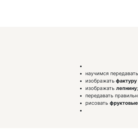
научимся передават
изображать
фактуру
изображать
лепнину
;
передавать правиль
рисовать
фруктовые