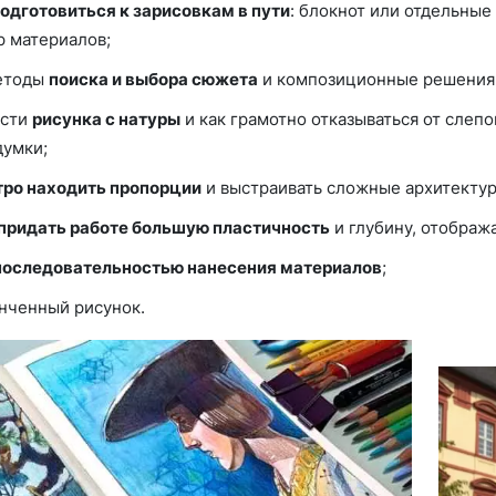
подготовиться к зарисовкам в пути
: блокнот или отдельные
р материалов;
етоды
поиска и выбора сюжета
и композиционные решения
ости
рисунка с натуры
и как грамотно отказываться от слепо
думки;
ро находить пропорции
и выстраивать сложные архитекту
придать работе большую пластичность
и глубину, отобража
последовательностью нанесения материалов
;
нченный рисунок.