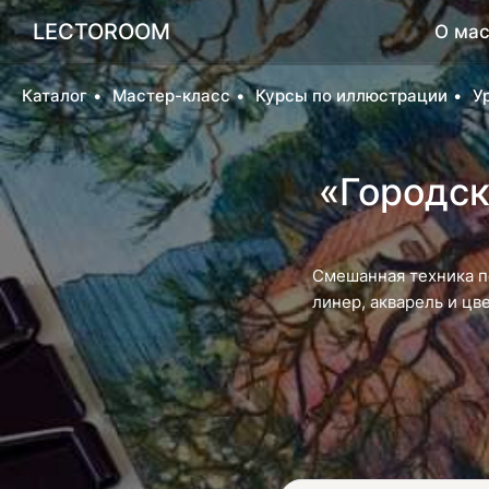
LECTOROOM
О мас
Каталог
Мастер-класс
Курсы по иллюстрации
У
«Городск
Смешанная техника п
линер, акварель и цв