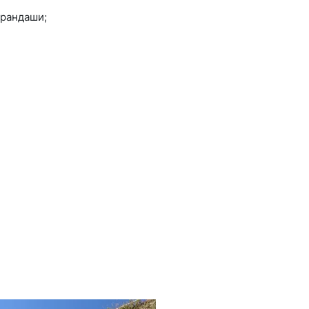
арандаши;