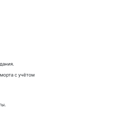
дания.
морта с учётом
ты.