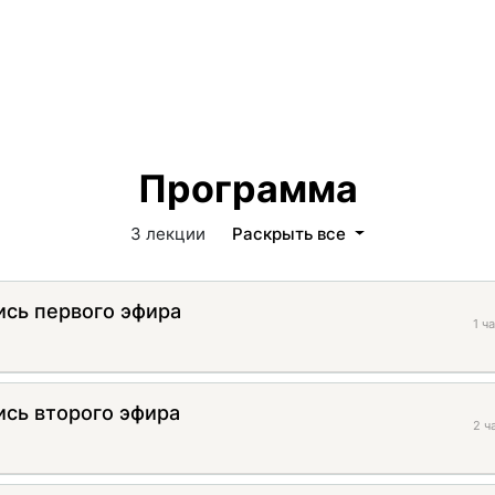
Программа
3 лекции
Раскрыть все
ись первого эфира
1 ч
ись второго эфира
2 ч