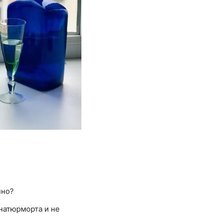
нно?
натюрморта и не