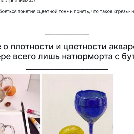
«построениями»?
бояться понятия «цветной тон» и понять, что такое «грязь» 
_____________________
 о плотности и цветности аква
ере всего лишь натюрморта с бу
_____________________