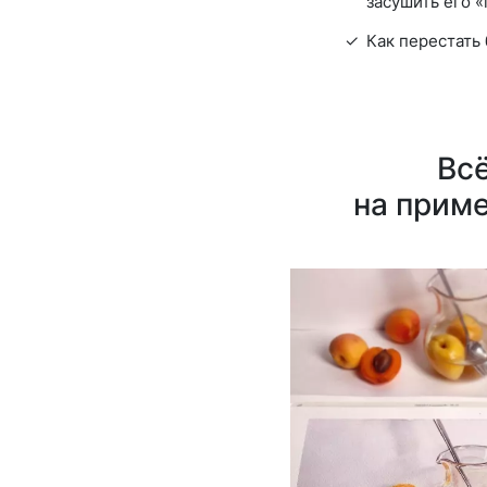
засушить его 
Как перестать 
Всё
на прим