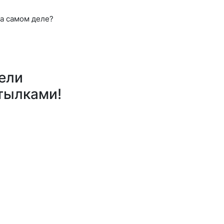
на самом деле?
рели
тылками!