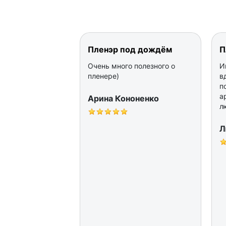
Пленэр под дождём
П
Очень много полезного о
И
пленере)
в
п
а
Арина Кононенко
л
Л