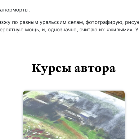
натюрморты.
 езжу по разным уральским селам, фотографирую, рису
вероятную мощь, и, однозначно, считаю их «живыми». У
Курсы автора