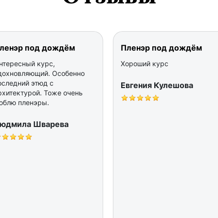
ленэр под дождём
Пленэр под дождём
нтересный курс,
Хороший курс
дохновляющий. Особенно
оследний этюд с
Евгения Кулешова
рхитектурой. Тоже очень
юблю пленэры.
юдмила Шварева