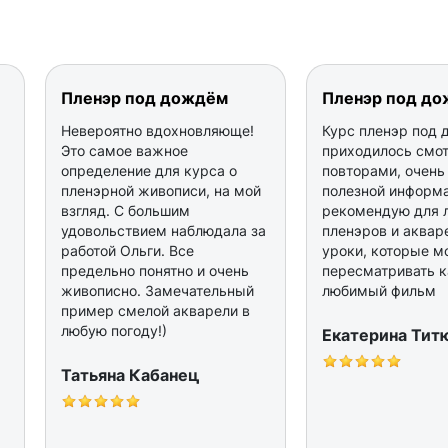
Пленэр под дождём
Пленэр под д
Невероятно вдохновляюще!
Курс пленэр под
Это самое важное
приходилось смот
определение для курса о
повторами, очень
пленэрной живописи, на мой
полезной информ
взгляд. С большим
рекомендую для 
удовольствием наблюдала за
пленэров и акваре
работой Ольги. Все
уроки, которые 
предельно понятно и очень
пересматривать к
живописно. Замечательный
любимый фильм
пример смелой акварели в
любую погоду!)
Екатерина Тит
Татьяна Кабанец