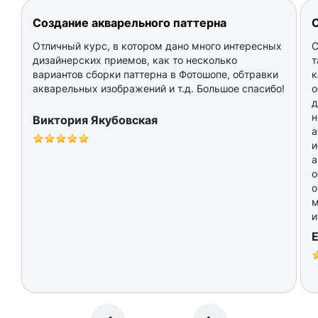
Создание акварельного паттерна
Отличный курс, в котором дано много интересных
С
дизайнерских приемов, как то несколько
т
вариантов сборки паттерна в Фотошопе, обтравки
к
акварельных изображений и т.д. Большое спасибо!
о
д
н
Виктория Якубовская
а
и
а
о
о
м
и