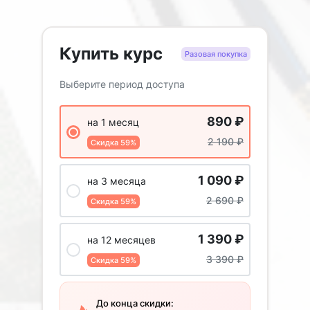
Купить курс
Разовая покупка
Выберите период доступа
890
₽
на 1 месяц
2 190
₽
Скидка 59%
1 090
₽
на 3 месяца
2 690
₽
Скидка 59%
1 390
₽
на 12 месяцев
3 390
₽
Скидка 59%
До конца скидки: