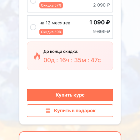
2 090
₽
Скидка 57%
1 090
₽
на 12 месяцев
2 690
₽
Скидка 59%
До конца скидки:
00д : 16ч : 35м : 45с
Купить курс
Купить в подарок