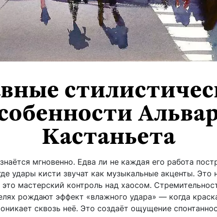
авные стилистичес
собенности Альва
Кастаньета
знаётся мгновенно. Едва ли не каждая его работа пост
 где удары кисти звучат как музыкальные акценты. Это 
это мастерский контроль над хаосом. Стремительност
елях рождают эффект «влажного удара» — когда краск
проникает сквозь неё. Это создаёт ощущение спонтаннос