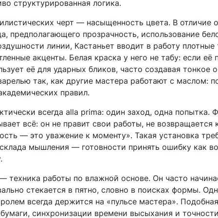
иво структурированная логика.
илистических черт — насыщенность цвета. В отличие 
а, предполагающего прозрачность, использование бело
оздушности линии, Кастаньет вводит в работу плотные
ленные акценты. Белая краска у него не табу: если её
льзует её для ударных бликов, часто создавая тонкое 
кварелью так, как другие мастера работают с маслом: п
академических правил.
актически всегда
alla prima
: один заход, одна попытка.
вает всё: он не правит свои работы, не возвращается 
ость — это уважение к моменту». Такая установка тре
о склада мышления — готовности принять ошибку как в
.
— техника работы по влажной основе. Он часто начин
квально стекается в пятно, словно в поисках формы. О
ролем всегда держится на «пульсе мастера». Подобная
 бумаги, синхронизации времени высыхания и точности