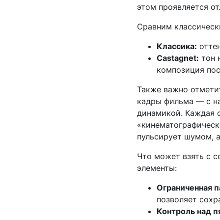
этом проявляется о
Сравним классически
Классика:
оттен
Castagnet:
тон 
композиция пос
Также важно отмети
кадры фильма — с н
динамикой. Каждая с
«кинематографическо
пульсирует шумом, 
Что может взять с с
элементы:
Ограниченная п
позволяет сохр
Контроль над п