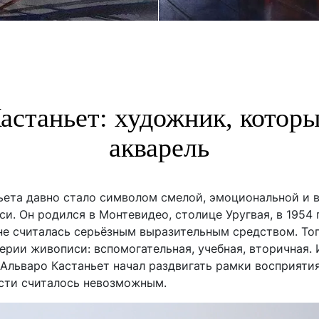
астаньет: художник, котор
акварель
ьета давно стало символом смелой, эмоциональной и 
и. Он родился в Монтевидео, столице Уругвая, в 1954 
 не считалась серьёзным выразительным средством. Тог
ерии живописи: вспомогательная, учебная, вторичная.
Альваро Кастаньет начал раздвигать рамки восприяти
ости считалось невозможным.