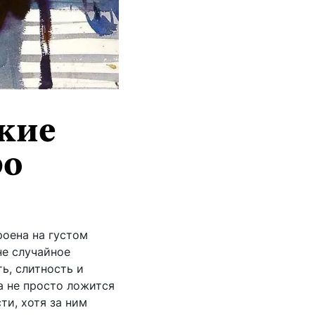
кие
ро
роена на густом
не случайное
ь, слитность и
а не просто ложится
ти, хотя за ним