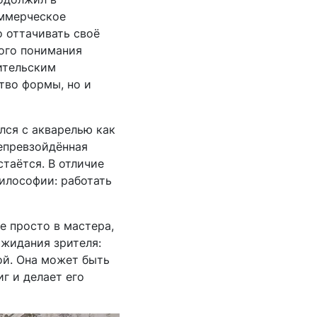
коммерческое
о оттачивать своё
ного понимания
ительским
тво формы, но и
лся с акварелью как
непревзойдённая
таётся. В отличие
философии: работать
е просто в мастера,
ожидания зрителя:
ой. Она может быть
г и делает его