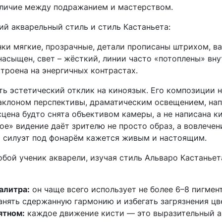
тличие между подражанием и мастерством.
й акварельный стиль и стиль Кастаньета:
ки мягкие, прозрачные, детали прописаны штрихом, в
насыщен, свет – жёсткий, линии часто «потоплены» вну
троена на энергичных контрастах.
ть эстетический отклик на киноязык. Его композиции 
аклоном перспективы, драматическим освещением, на
цена будто снята объективом камеры, а не написана к
е» видение даёт зрителю не просто образ, а вовлечен
а силуэт под фонарём кажется живым и настоящим.
обой ученик акварели, изучая стиль Альваро Кастанье
алитра:
он чаще всего использует не более 6–8 пигмент
анять сдержанную гармонию и избегать загрязнения цв
ятном:
каждое движение кисти — это выразительный ак