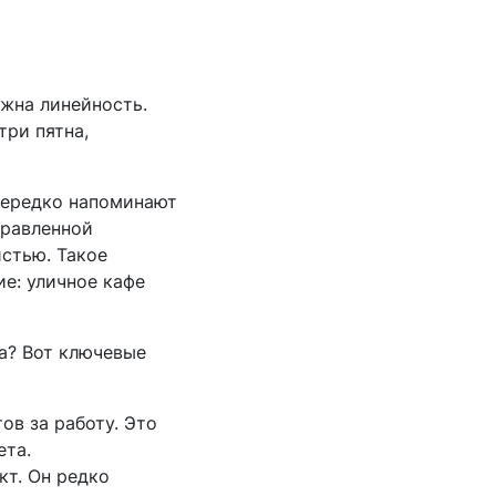
ажна линейность.
три пятна,
нередко напоминают
правленной
истью. Такое
ие: уличное кафе
та? Вот ключевые
ов за работу. Это
ета.
т. Он редко