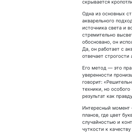
скрывается кропотл
Одна из основных ст
акварельного подход
источника света и в
стремительно высвет
обосновано, он испо
Да, он работает с а
отвечает строгости 
Его метод — это пр
уверенности пронизы
говорит: «Решительн
техники, но особог
результат как правду
Интересный момент 
планов, где цвет бу
случайностью и конт
чуткости к качеству