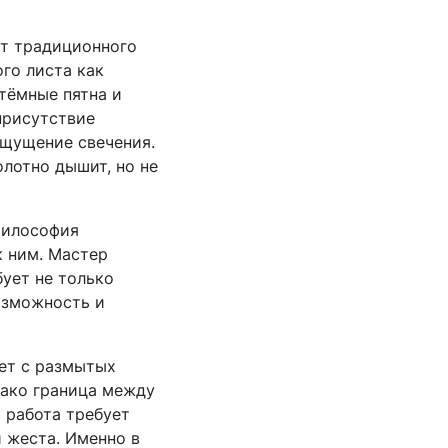
от традиционного
го листа как
 тёмные пятна и
 присутствие
ощущение свечения.
олотно дышит, но не
 Философия
к ним. Мастер
бует не только
озможность и
ает с размытых
днако граница между
 работа требует
 жеста. Именно в