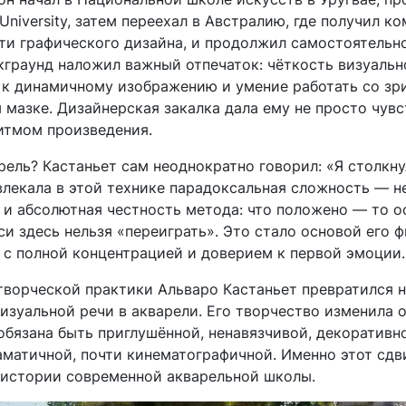
 University, затем переехал в Австралию, где получил 
ти графического дизайна, и продолжил самостоятельн
кграунд наложил важный отпечаток: чёткость визуаль
 к динамичному изображению и умение работать со зр
мазке. Дизайнерская закалка дала ему не просто чувс
итмом произведения.
ель? Кастаньет сам неоднократно говорил: «Я столкну
влекала в этой технике парадоксальная сложность — 
и абсолютная честность метода: что положено — то ос
и здесь нельзя «переиграть». Это стало основой его 
 с полной концентрацией и доверием к первой эмоции.
творческой практики Альваро Кастаньет превратился н
визуальной речи в акварели. Его творчество изменила 
обязана быть приглушённой, ненавязчивой, декоративн
матичной, почти кинематографичной. Именно этот сдви
 истории современной акварельной школы.