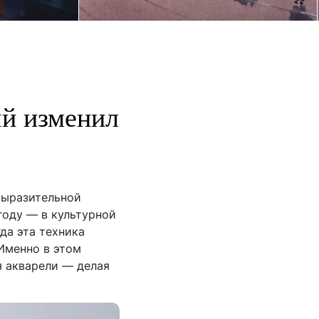
ый изменил
выразительной
году — в культурной
да эта техника
 Именно в этом
я акварели — делая