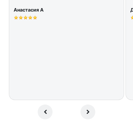
Анастасия A
Д