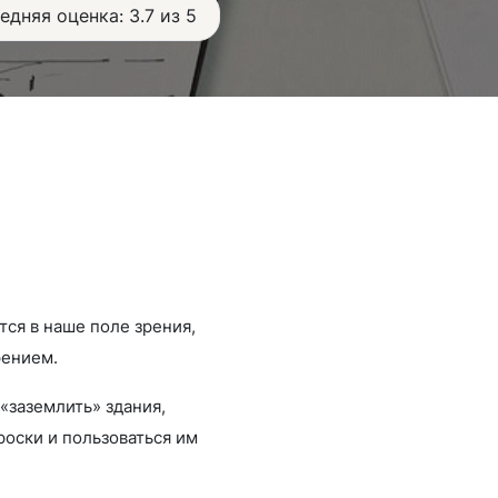
едняя оценка: 3.7 из 5
ся в наше поле зрения,
рением.
«заземлить» здания,
роски и пользоваться им