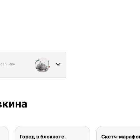
аса 9 мин
вкина
Город в блокноте.
Скетч-марафон