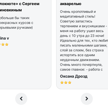
локноте» с Сергеем
акварелью
иновкиным
Очень кропотливый и
медитативный стиль!
обольше бы таких
Советую запастись
рекрасных курсов с
терпением и вкусняшками -
ерьевыми ручками)
меня на работу ушел весь
день с 10 утра до 23 ночи!
lina v
Идеально для тех, кто люби
писать маленькими шагами,
слой за слоем, без страха
испортить все одним
неудачным движением.
Очень много почерпнула,
самое главное: - работа с
полупрозрачными
Оксана Дрозд
лессировками. Вечно я порч
глаза и лицо, заливая
неудачный тон сразу. - еще
понравилось, что много
теории по портрету и акцент
на акварельных лужах и
текстурах :) - детально