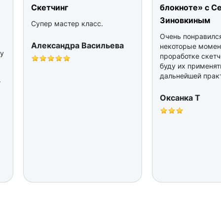
Скетчинг
блокноте» с С
Зиновкиным
Супер мастер класс.
Очень понравился
Александра Васильева
некоторые момен
 у
проработке скет
буду их применят
дальнейшей практ
т
Оксанка Т
у