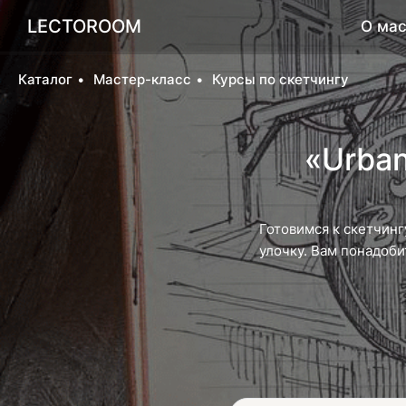
LECTOROOM
О мас
Каталог
Мастер-класс
Курсы по скетчингу
«Urban
Готовимся к скетчинг
улочку. Вам понадоби