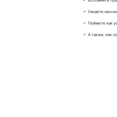
Вспомните пра
Узнаете неоче
Поймете как ус
А также, как с