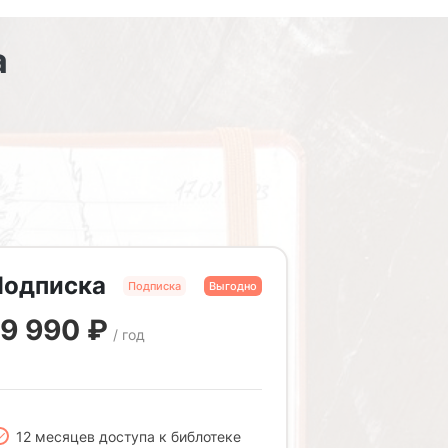
а
Подписка
Подписка
Выгодно
19 990
₽
/ год
12 месяцев доступа к библотеке