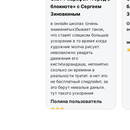
блокноте» с Сергеем
б
Зиновкиным
З
в онлайн школах (очень
О
знаменитых)бывает такое,
о
что ставят слишком большое
ускорение в то время когда
н
художник молча рисует.
невозможно увидеть
движения его
кисти\карандаша, непонятно
сколько он времени в
реальности тратит. и нет это
не бесплатный спидпейнт, за
это берут немалые деньги.
тут такого ускорения
нет,спасибо вам за это!
Полина пользователь