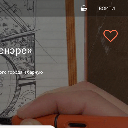
ВОЙТИ
ленэре»
ого города и барную