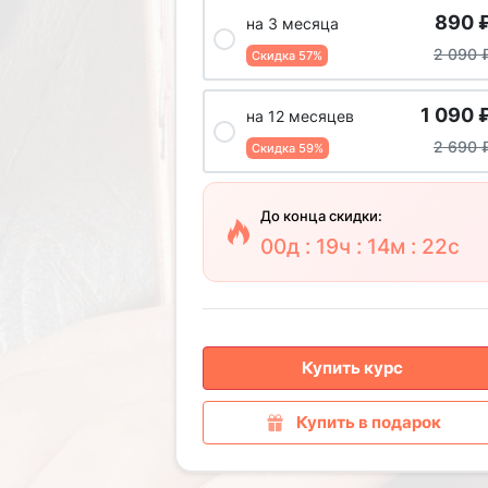
890
на 3 месяца
2 090
Скидка 57%
1 090
на 12 месяцев
2 690
Скидка 59%
До конца скидки:
00д : 19ч : 14м : 20с
Купить курс
Купить в подарок