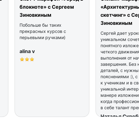
блокноте» с Сергеем
«Архитектурн
Зиновкиным
скетчинг» с С
Зиновкиным
Побольше бы таких
прекрасных курсов с
Сергей дает урок
перьевыми ручками)
уникальном соче
понятного изложе
alina v
четкого движения
выполнения от на
завершения. Без
деталей, с нужн
пояснениями :), 
к ученикам и в с
уникальной инте
манере изложени
когда профессион
в себе талант пр
а Сергею это уда
Наталья Скреб
великолепно! Сп
раз