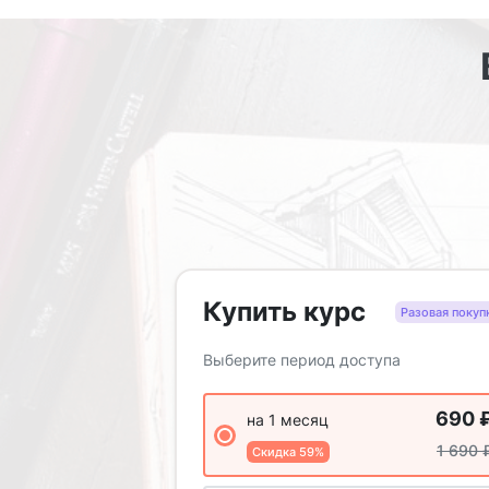
Купить курс
Разовая покуп
Выберите период доступа
690
на 1 месяц
1 690
Скидка 59%