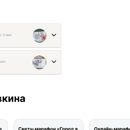
ас 3 мин
мин
вкина
в
Скетч-марафон «Город в
Онлайн-мараф