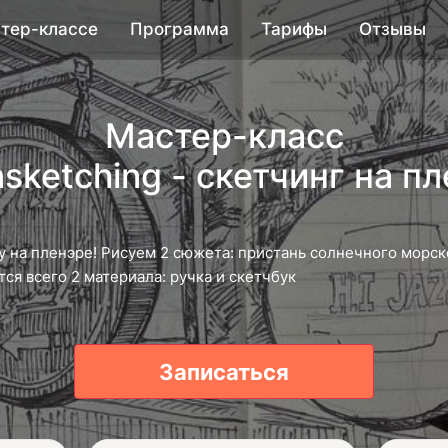
тер-классе
Программа
Тарифы
Отзывы
Мастер-класс
sketching - скетчинг на п
у на пленэре! Рисуем 2 сюжета: пристань солнечного морск
тся всего 2 материала: ручка и скетчбук
Записаться