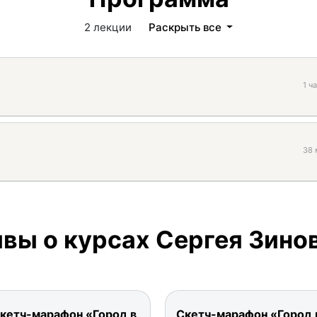
2 лекции
Раскрыть все
1 ч
38 
вы о курсах Сергея Зино
кетч-марафон «Город в
Скетч-марафон «Город 