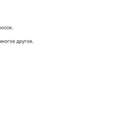
росок.
многое другое.