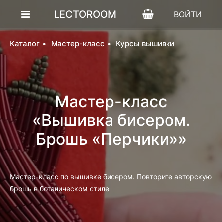
LECTOROOM
ВОЙТИ
Каталог
Мастер-класс
Курсы вышивки
Мастер-класс
«Вышивка бисером.
Брошь «Перчики»»
Мастер-класс по вышивке бисером. Повторите авторскую
брошь в ботаническом стиле