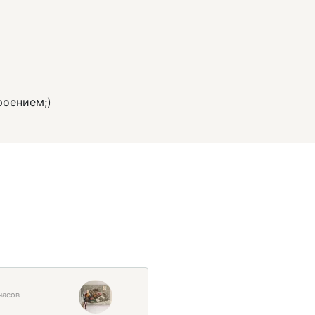
роением;)
часов