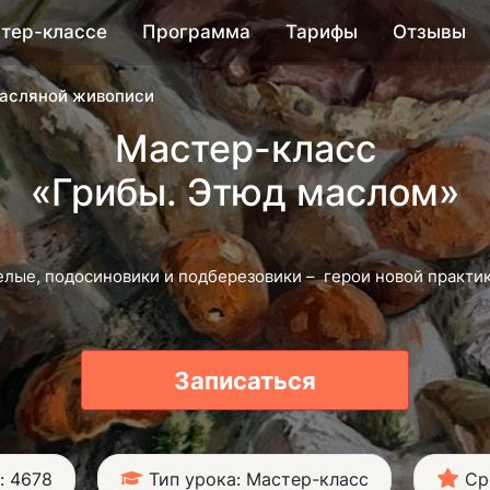
тер-классе
Программа
Тарифы
Отзывы
асляной живописи
Мастер-класс
«Грибы. Этюд маслом»
елые, подосиновики и подберезовики – герои новой практик
Записаться
: 4678
Тип урока: Мастер-класс
Ср