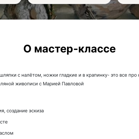
О мастер-классе
ляпки с налётом, ножки гладкие и в крапинку- это все про 
сляной живописи с Марией Павловой
я, создание эскиза
лсте
маслом