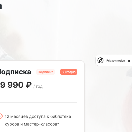
а
Privacy notice
Подписка
Подписка
Выгодно
19 990
₽
/ год
12 месяцев доступа к библотеке
курсов и мастер-классов*