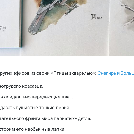
других эфиров из серии «Птицы акварелью»:
Снегирь
и
Больш
огрудого красавца.
нки идеально передающие цвет.
давать пушистые тонкие перья.
ательного франта мира пернатых- дятла.
строим его необычные лапки.