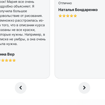
рок! Мария все очень
Отлично
одробно объясняет. Я
Наталья Бондаренко
олучила большое
довольствие от рисования.
емножко расстроилась из-
а того, что в описании курса
казаны не все краски,
оторые нужны. Например, в
писке не умбры, а она очень
ыла нужна.
нна Вер