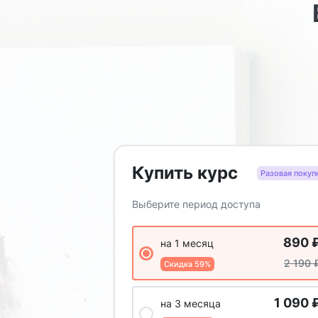
Купить курс
Разовая покуп
Выберите период доступа
890
на 1 месяц
2 190
Скидка 59%
1 090
на 3 месяца