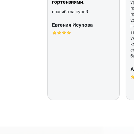
гортензиями.
у
п
спасибо за курс!)
п
у
Евгения Исупова
Н
з
у
к
с
б
А