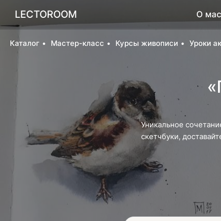
LECTOROOM
О мас
Каталог
Мастер-класс
Курсы живописи
Уроки а
«
Уникальное сочетани
скетчбуки, доставайт