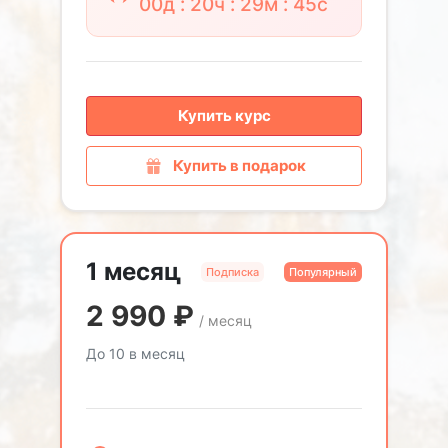
00д : 20ч : 29м : 44с
Купить курс
Купить в подарок
1 месяц
Подписка
Популярный
2 990
₽
/ месяц
До 10 в месяц