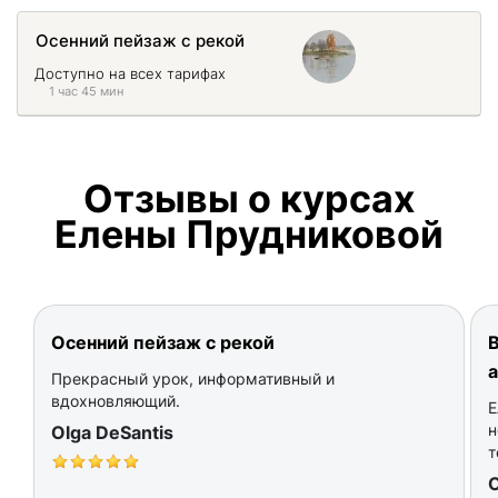
Осенний пейзаж с рекой
Доступно на всех тарифах
1 час 45 мин
Отзывы о курсах
Елены Прудниковой
Осенний пейзаж с рекой
В
Прекрасный урок, информативный и
вдохновляющий.
Е
н
Olga DeSantis
т
O