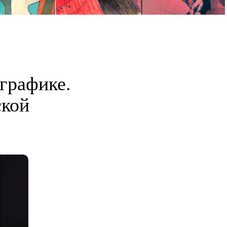
 графике.
ской