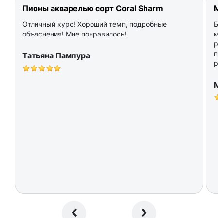
Пионы акварелью сорт Coral Sharm
Отличный курс! Хороший темп, подробные
Б
объяснения! Мне понравилось!
м
р
п
Татьяна Пампура
р