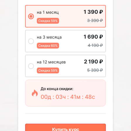
1 390
₽
на 1 месяц
3 390
₽
Скидка 59%
1 690
₽
на 3 месяца
4 190
₽
Скидка 60%
2 190
₽
на 12 месяцев
5 390
₽
Скидка 59%
До конца скидки:
00д : 03ч : 41м : 47с
Купить курс