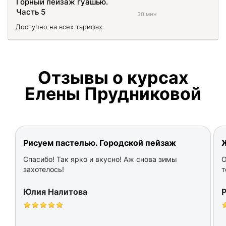
Горный пейзаж гуашью.
Часть 5
30 мин
Доступно на всех тарифах
Отзывы о курсах
Елены Прудниковой
Рисуем пастелью. Городской пейзаж
Спасибо! Так ярко и вкусно! Аж снова зимы
О
захотелось!
т
Юлия Налитова