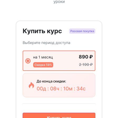
уроки
Купить курс
Разовая покупка
Выберите период доступа
890
₽
на 1 месяц
2 190
₽
Скидка 59%
До конца скидки:
00д : 08ч : 10м : 33с
Купить курс