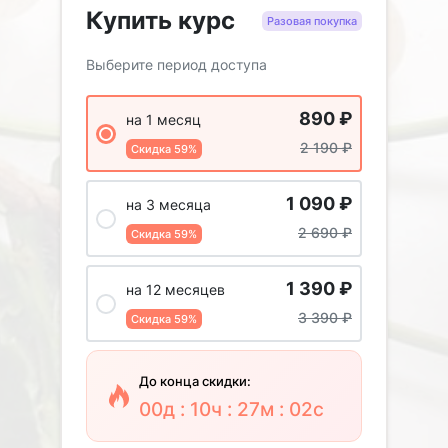
Купить курс
Разовая покупка
Выберите период доступа
890
₽
на 1 месяц
2 190
₽
Скидка 59%
1 090
₽
на 3 месяца
2 690
₽
Скидка 59%
1 390
₽
на 12 месяцев
3 390
₽
Скидка 59%
До конца скидки:
00д : 10ч : 27м : 01с