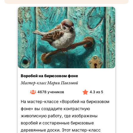
Курс с обратной связью
Материалы
Мастер-класс
Акварель
Лекция
Пастель
Курс
Масло
Быстрый урок
Гуашь
Карандаш
Маркеры
Стиль и направление
Воробей на бирюзовом фоне
Живопись
Автор урока
Мастер-класс Марии Павловой
Иллюстрация
4678 учеников
4.3 из 5
Ольга Абрамова (4)
Подборки
Цифровая иллюстрация
Марина Адамова (1)
На мастер-классе «Воробей на бирюзовом
Леттеринг, Каллиграфия, Типографика
Академия
Цена
Татьяна Анисимова (14)
фоне» вы создадите контрастную
Декоративно-прикладное искусство
Зимние уроки
Андрей Аринушкин (2)
живописную работу, где изображены
История искусств
-
Синтез искусств
Елена Базанова (61)
воробей и состаренные бирюзовые
Ботаническая живопись
Цветы кругом
Юлия Барминова (26)
деревянные доски. Этот мастер-класс
Скетчинг