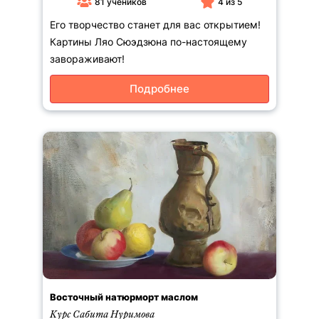
81 учеников
4 из 5
Константин Стерхов (4)
Его творчество станет для вас открытием!
Александра Сухорукова (3)
Картины Ляо Сюэдзюна по-настоящему
Лиао Сюэдзюн (1)
завораживают!
Виктор Фицнер (1)
Татьяна Ширбидова (3)
Подробнее
Ольга Гусева (1)
Маша Мизерницкая (1)
Мария Херсонец (1)
Евгений Дубицкий (2)
Марта Журавская (9)
Vikrant Shitole (1)
Тоня Ткач (9)
Сергей Зиновкин (10)
Натали Ратковски (4)
Ира Бобровская (3)
Елена Обабкова (5)
Елена Мороз (1)
Восточный натюрморт маслом
Тамара Камаева (10)
Курс Сабита Нуримова